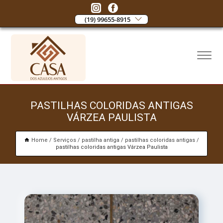
(19) 99655-8915
PASTILHAS COLORIDAS ANTIGAS
VÁRZEA PAULISTA
Home
Serviços
pastilha antiga
pastilhas coloridas antigas
pastilhas coloridas antigas Várzea Paulista