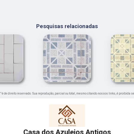
Pesquisas relacionadas
,
" é de direito reservado. Sua reprodução, parcial ou total, mesmo citando nossos links, é proibida s
Casa dos Azulejos Antigos