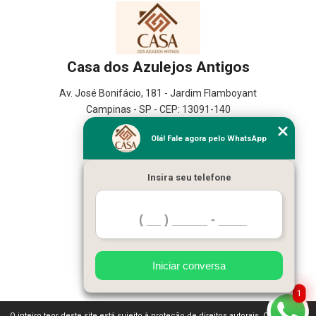
Casa dos Azulejos Antigos
Av. José Bonifácio, 181 - Jardim Flamboyant
Campinas - SP - CEP: 13091-140
(19) 99655-8915
Olá! Fale agora pelo WhatsApp
Home
Insira seu telefone
Empresa
Missão
Serviços
Contato
Mapa do site
Mais Serviços
Iniciar conversa
1
O inteiro teor deste site está sujeito à proteção de direitos autorais. Copyright©