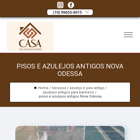
(19) 99655-8915
PISOS E AZULEJOS ANTIGOS NOVA
ODESSA
Home
Serviços
azulejo e piso antigo
azulejos antigos para banheiro
pisos e azulejos antigos Nova Odessa