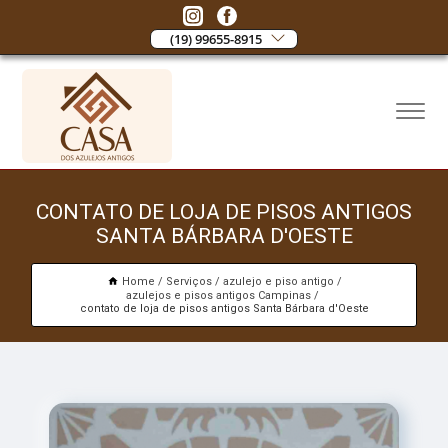
(19) 99655-8915
CONTATO DE LOJA DE PISOS ANTIGOS
SANTA BÁRBARA D'OESTE
Home
Serviços
azulejo e piso antigo
azulejos e pisos antigos Campinas
contato de loja de pisos antigos Santa Bárbara d'Oeste