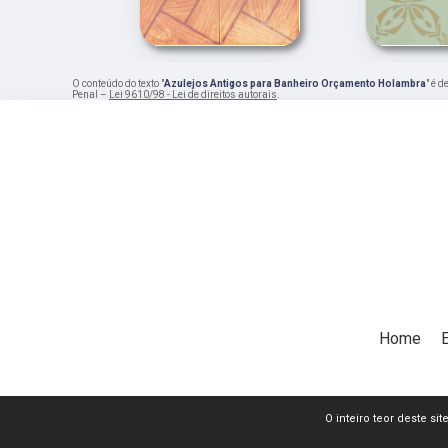
O conteúdo do texto "
Azulejos Antigos para Banheiro Orçamento Holambra
" é 
Penal –
Lei 9610/98 - Lei de direitos autorais
.
Home
O inteiro teor deste si