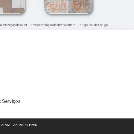
autorização do autor. Crime de violação de direito autoral – artigo 184 do Código
 Serviços
(Lei 9610 de 19/02/1998)