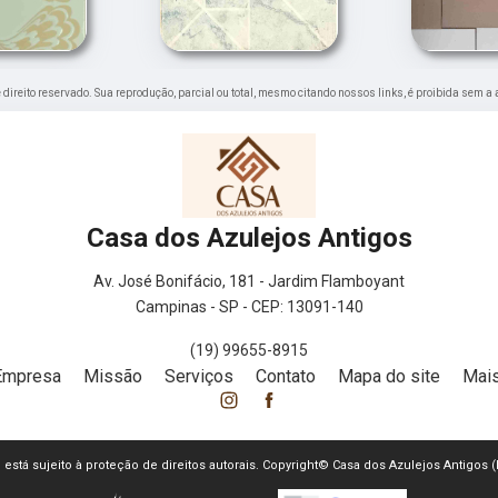
de direito reservado. Sua reprodução, parcial ou total, mesmo citando nossos links, é proibida sem a 
Casa dos Azulejos Antigos
Av. José Bonifácio, 181 - Jardim Flamboyant
Campinas - SP - CEP: 13091-140
(19) 99655-8915
Empresa
Missão
Serviços
Contato
Mapa do site
Mais
te está sujeito à proteção de direitos autorais. Copyright© Casa dos Azulejos Antigos 