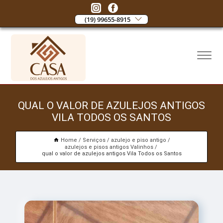
(19) 99655-8915
QUAL O VALOR DE AZULEJOS ANTIGOS
VILA TODOS OS SANTOS
Home
Serviços
azulejo e piso antigo
azulejos e pisos antigos Valinhos
qual o valor de azulejos antigos Vila Todos os Santos