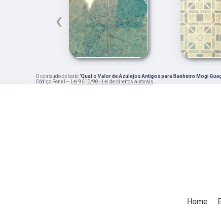
‹
O conteúdo do texto "
Qual o Valor de Azulejos Antigos para Banheiro Mogi Gua
Código Penal –
Lei 9610/98 - Lei de direitos autorais
.
Home