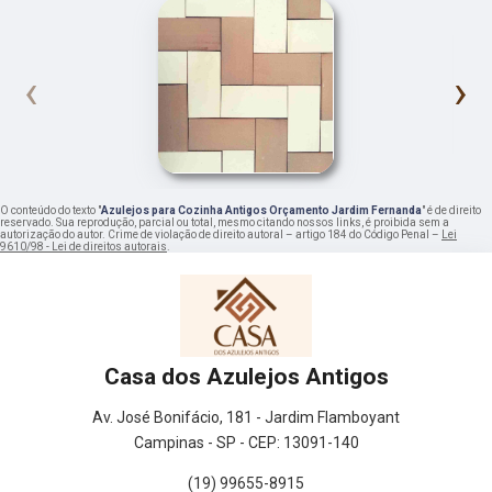
‹
›
O conteúdo do texto "
Azulejos para Cozinha Antigos Orçamento Jardim Fernanda
" é de direito
reservado. Sua reprodução, parcial ou total, mesmo citando nossos links, é proibida sem a
autorização do autor. Crime de violação de direito autoral – artigo 184 do Código Penal –
Lei
9610/98 - Lei de direitos autorais
.
Casa dos Azulejos Antigos
Av. José Bonifácio, 181 - Jardim Flamboyant
Campinas - SP - CEP: 13091-140
(19) 99655-8915