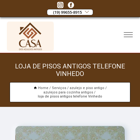
(19) 99655-8915
LOJA DE PISOS ANTIGOS TELEFONE
VINHEDO
Home
Serviços
azulejo e piso antigo
azulejos para cozinha antigos
loja de pisos antigos telefone Vinhedo