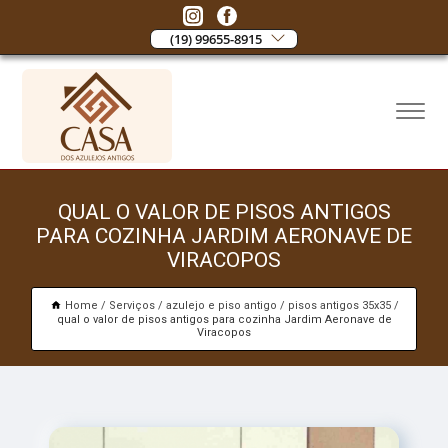
(19) 99655-8915
QUAL O VALOR DE PISOS ANTIGOS
PARA COZINHA JARDIM AERONAVE DE
VIRACOPOS
Home
Serviços
azulejo e piso antigo
pisos antigos 35x35
qual o valor de pisos antigos para cozinha Jardim Aeronave de
Viracopos