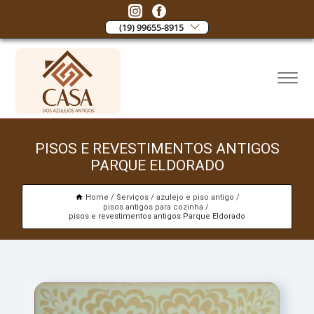
(19) 99655-8915
PISOS E REVESTIMENTOS ANTIGOS
PARQUE ELDORADO
Home
Serviços
azulejo e piso antigo
pisos antigos para cozinha
pisos e revestimentos antigos Parque Eldorado