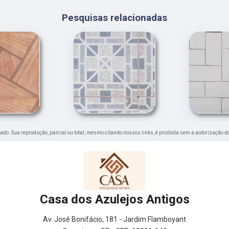
Pesquisas relacionadas
ervado. Sua reprodução, parcial ou total, mesmo citando nossos links, é proibida sem a autorização d
Casa dos Azulejos Antigos
Av. José Bonifácio, 181 - Jardim Flamboyant