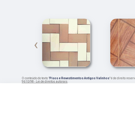
‹
O conteúdo do texto "
Pisos e Revestimentos Antigos Valinhos
" é de direito res
9610/98 - Lei de direitos autorais
.