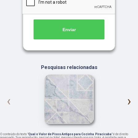
Enviar
Pesquisas relacionadas
‹
›
O conteúdo do texto "
Qual o Valor de Pisos Antigos para Cozinha Piracicaba
" é de direito
reservado. Sua reprodução, parcial ou total, mesmo citando nossos links, é proibida sem a