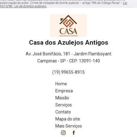
autorização do autor. Crime de violação de direito autoral – artigo 184 do Código Penal –
Lei
9610/98 - Lei de direitos autorais
.
Casa dos Azulejos Antigos
Av. José Bonifácio, 181 - Jardim Flamboyant
Campinas - SP - CEP: 13091-140
(19) 99655-8915
Home
Empresa
Missão
Serviços
Contato
Mapa do site
Mais Serviços