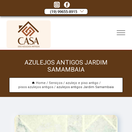
(19) 99655-8915
AZULEJOS ANTIGOS JARDIM
SAMAMBAIA
Home
Serviços
azulejo e piso antigo
pisos azulejos antigos
azulejos antigos Jardim Samambaia