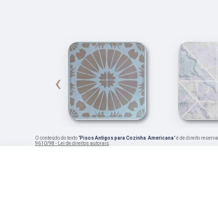
‹
O conteúdo do texto "
Pisos Antigos para Cozinha Americana
" é de direito reser
9610/98 - Lei de direitos autorais
.