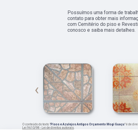
Possuímos uma forma de trabalho
contato para obter mais informa
com Cemitério do piso e Revesti
conosco e saiba mais detalhes.
‹
O conteúdo do texto "
Pisos e Azulejos Antigos Orçamento Mogi Guaçu
" é de di
Lei 9610/98 - Lei de direitos autorais
.