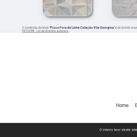
O conteúdo do texto "
Pisos Fora de Linha Cotação Vila Georgina
" é de direito r
9610/98 - Lei de direitos autorais
.
Home
O inteiro teor deste si