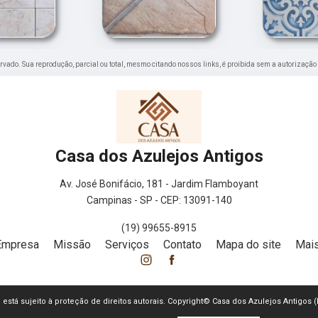
eservado. Sua reprodução, parcial ou total, mesmo citando nossos links, é proibida sem a autorização
Casa dos Azulejos Antigos
Av. José Bonifácio, 181 - Jardim Flamboyant
Campinas - SP - CEP: 13091-140
(19) 99655-8915
Empresa
Missão
Serviços
Contato
Mapa do site
Mais
te está sujeito à proteção de direitos autorais. Copyright© Casa dos Azulejos Antigos 