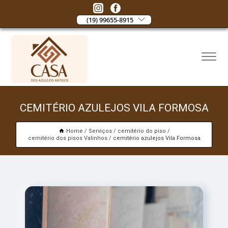
(19) 99655-8915
CEMITÉRIO AZULEJOS VILA FORMOSA
Home
Serviços
cemitério do piso
cemitério dos pisos Valinhos
cemitério azulejos Vila Formosa