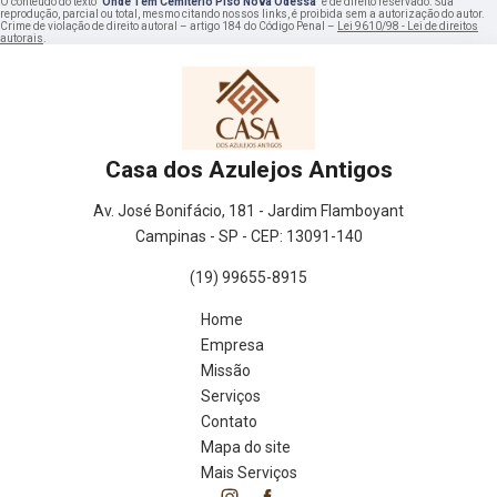
O conteúdo do texto "
Onde Tem Cemitério Piso Nova Odessa
" é de direito reservado. Sua
reprodução, parcial ou total, mesmo citando nossos links, é proibida sem a autorização do autor.
Crime de violação de direito autoral – artigo 184 do Código Penal –
Lei 9610/98 - Lei de direitos
autorais
.
Casa dos Azulejos Antigos
Av. José Bonifácio, 181 - Jardim Flamboyant
Campinas - SP - CEP: 13091-140
(19) 99655-8915
Home
Empresa
Missão
Serviços
Contato
Mapa do site
Mais Serviços