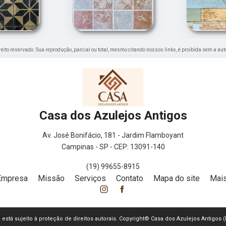
ireito reservado. Sua reprodução, parcial ou total, mesmo citando nossos links, é proibida sem a aut
Casa dos Azulejos Antigos
Av. José Bonifácio, 181 - Jardim Flamboyant
Campinas - SP - CEP: 13091-140
(19) 99655-8915
Empresa
Missão
Serviços
Contato
Mapa do site
Mais
te está sujeito à proteção de direitos autorais. Copyright© Casa dos Azulejos Antigos 