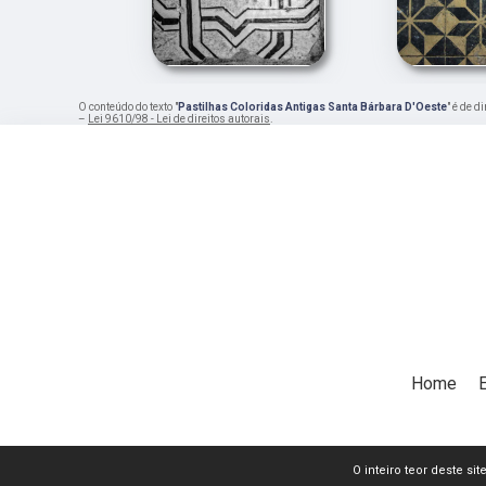
O conteúdo do texto "
Pastilhas Coloridas Antigas Santa Bárbara D'Oeste
" é de d
–
Lei 9610/98 - Lei de direitos autorais
.
Home
O inteiro teor deste si