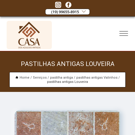
(19) 99655-8915
PASTILHAS ANTIGAS LOUVEIRA
Home
Serviços
pastilha antiga
pastilhas antigas Valinhos
pastilhas antigas Louveira