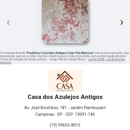
‹
›
O conteúdo do texto "
Pastilhas Coloridas Antigas Cotar Vila Mimosa
" é de direito reservado. Sua
reprodução, parcial ou total, mesmo citando nossos links, é proibida sem a autorização do autor.
Crime de violação de direito autoral – artigo 184 do Código Penal –
Lei 9610/98 - Lei de direitos
autorais
.
Casa dos Azulejos Antigos
Av. José Bonifácio, 181 - Jardim Flamboyant
Campinas - SP - CEP: 13091-140
(19) 99655-8915