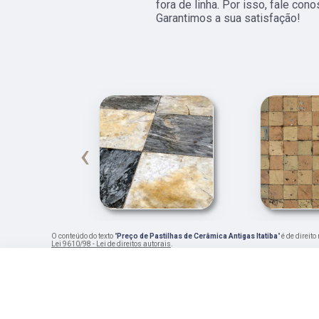
fora de linha. Por isso, fale co
Garantimos a sua satisfação!
‹
O conteúdo do texto "
Preço de Pastilhas de Cerâmica Antigas Itatiba
" é de direi
Lei 9610/98 - Lei de direitos autorais
.