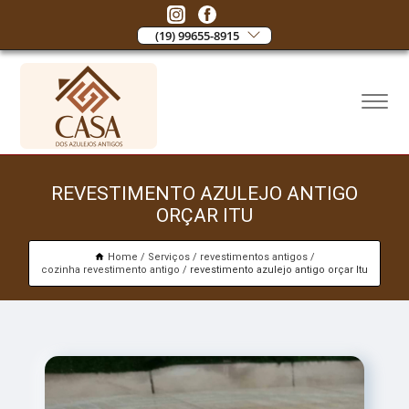
(19) 99655-8915
REVESTIMENTO AZULEJO ANTIGO
ORÇAR ITU
Home
Serviços
revestimentos antigos
cozinha revestimento antigo
revestimento azulejo antigo orçar Itu