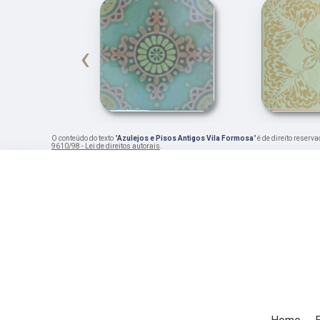
‹
O conteúdo do texto "
Azulejos e Pisos Antigos Vila Formosa
" é de direito reser
9610/98 - Lei de direitos autorais
.