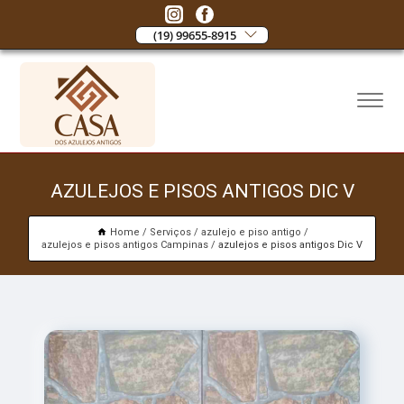
(19) 99655-8915
AZULEJOS E PISOS ANTIGOS DIC V
Home
Serviços
azulejo e piso antigo
azulejos e pisos antigos Campinas
azulejos e pisos antigos Dic V