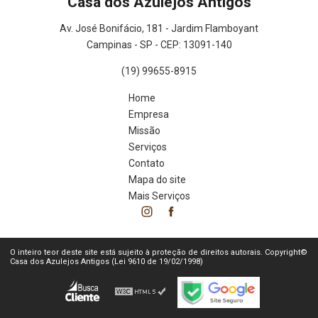
Casa dos Azulejos Antigos
Av. José Bonifácio, 181 - Jardim Flamboyant
Campinas - SP - CEP: 13091-140
(19) 99655-8915
Home
Empresa
Missão
Serviços
Contato
Mapa do site
Mais Serviços
O inteiro teor deste site está sujeito à proteção de direitos autorais. Copyright©
Casa dos Azulejos Antigos (Lei 9610 de 19/02/1998)