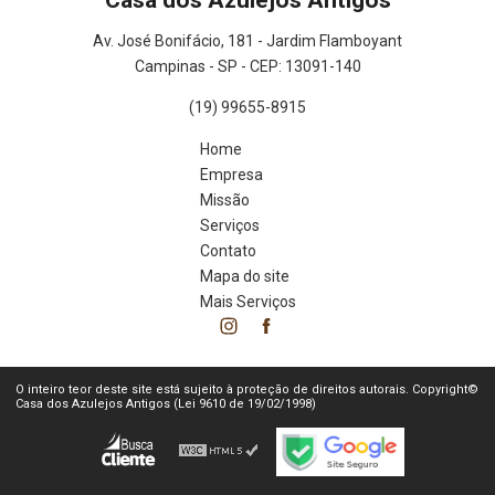
Casa dos Azulejos Antigos
Av. José Bonifácio, 181 - Jardim Flamboyant
Campinas - SP - CEP: 13091-140
(19) 99655-8915
Home
Empresa
Missão
Serviços
Contato
Mapa do site
Mais Serviços
O inteiro teor deste site está sujeito à proteção de direitos autorais. Copyright©
Casa dos Azulejos Antigos (Lei 9610 de 19/02/1998)