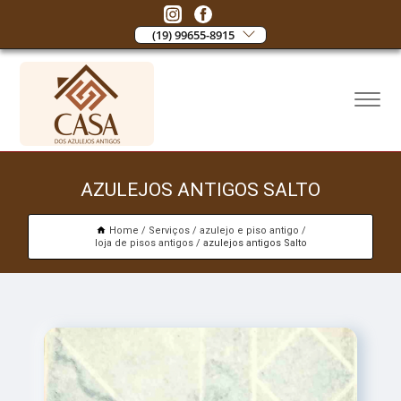
(19) 99655-8915
AZULEJOS ANTIGOS SALTO
Home
Serviços
azulejo e piso antigo
loja de pisos antigos
azulejos antigos Salto