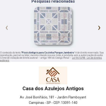
Pesquisas relacionadas
‹
›
O conteúdo do texto "
Pisos Antigos para Cozinha Parque Jambeiro
" é de direito reservado. Sua
reprodução, parcial ou total, mesmo citando nossos links, é proibida sem a autorização do autor.
Crime de violação de direito autoral – artigo 184 do Código Penal –
Lei 9610/98 - Lei de direitos
autorais
.
Casa dos Azulejos Antigos
Av. José Bonifácio, 181 - Jardim Flamboyant
Campinas - SP - CEP: 13091-140