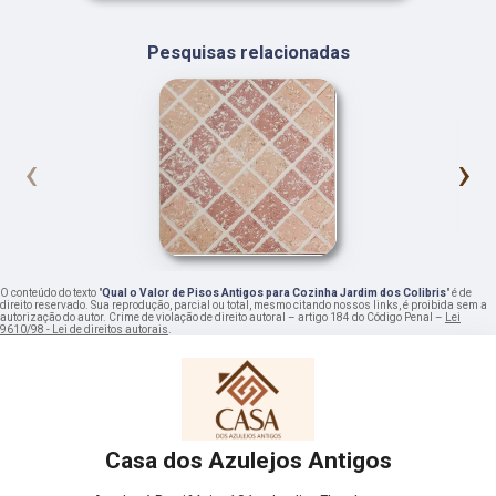
Pesquisas relacionadas
‹
›
O conteúdo do texto "
Qual o Valor de Pisos Antigos para Cozinha Jardim dos Colibris
" é de
direito reservado. Sua reprodução, parcial ou total, mesmo citando nossos links, é proibida sem a
autorização do autor. Crime de violação de direito autoral – artigo 184 do Código Penal –
Lei
9610/98 - Lei de direitos autorais
.
Casa dos Azulejos Antigos