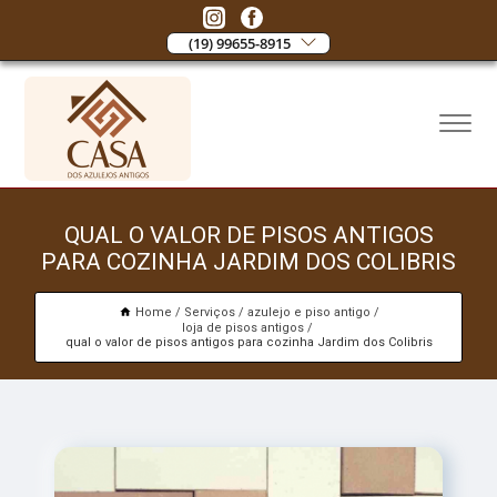
(19) 99655-8915
QUAL O VALOR DE PISOS ANTIGOS
PARA COZINHA JARDIM DOS COLIBRIS
Home
Serviços
azulejo e piso antigo
loja de pisos antigos
qual o valor de pisos antigos para cozinha Jardim dos Colibris