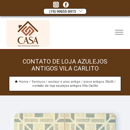
(19) 99655-8915
CONTATO DE LOJA AZULEJOS
ANTIGOS VILA CARLITO
Home
Serviços
azulejo e piso antigo
pisos antigos 35x35
contato de loja azulejos antigos Vila Carlito