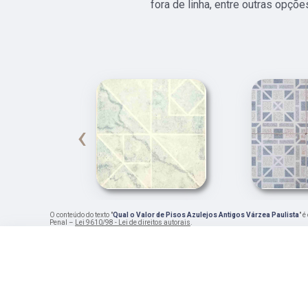
fora de linha, entre outras opçõ
‹
O conteúdo do texto "
Qual o Valor de Pisos Azulejos Antigos Várzea Paulista
" 
Penal –
Lei 9610/98 - Lei de direitos autorais
.