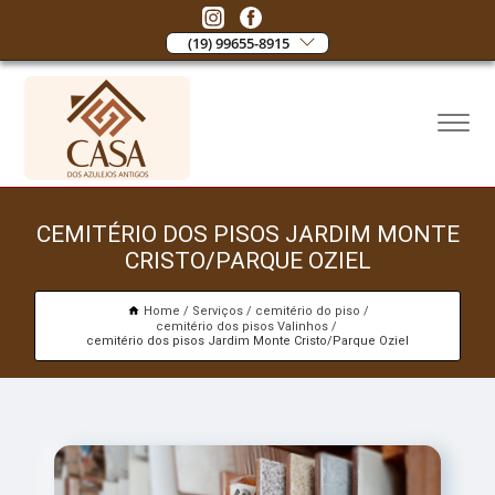
(19) 99655-8915
CEMITÉRIO DOS PISOS JARDIM MONTE
CRISTO/PARQUE OZIEL
Home
Serviços
cemitério do piso
cemitério dos pisos Valinhos
cemitério dos pisos Jardim Monte Cristo/Parque Oziel