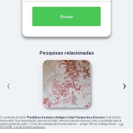
Enviar
Pesquisas relacionadas
‹
›
O conteúdo do texto "
Pastilhas Azulejos Antigas Cotar Parque dos Alecrins
" é de direito
reservado. Sua reprodução, parcial ou total, mesmo citando nossos links, é proibida sem a
autorização do autor. Crime de violação de direito autoral – artigo 184 do Código Penal –
Lei
9610/98 - Lei de direitos autorais
.