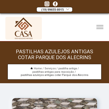
(19) 99655-8915
PASTILHAS AZULEJOS ANTIGAS
COTAR PARQUE DOS ALECRINS
Home
Serviços
pastilha antiga
pastilhas antigas para reposição
pastilhas azulejos antigas cotar Parque dos Alecrins