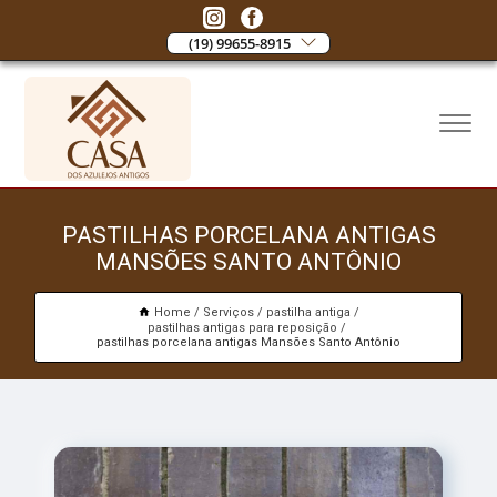
(19) 99655-8915
PASTILHAS PORCELANA ANTIGAS
MANSÕES SANTO ANTÔNIO
Home
Serviços
pastilha antiga
pastilhas antigas para reposição
pastilhas porcelana antigas Mansões Santo Antônio