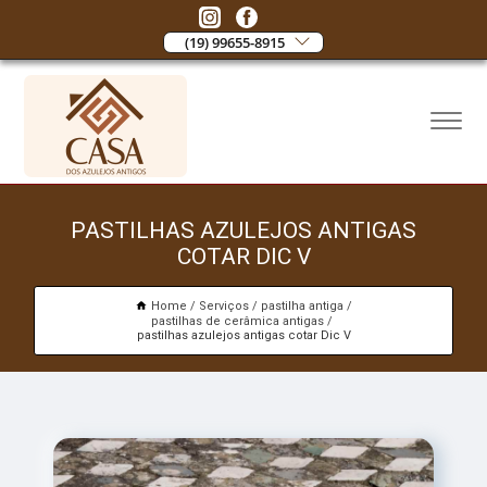
(19) 99655-8915
PASTILHAS AZULEJOS ANTIGAS
COTAR DIC V
Home
Serviços
pastilha antiga
pastilhas de cerâmica antigas
pastilhas azulejos antigas cotar Dic V