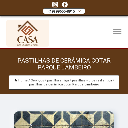
(19) 99655-8915
PASTILHAS DE CERÂMICA COTAR
PARQUE JAMBEIRO
Home
Serviços
pastilha antiga
pastilhas vidros real antiga
pastilhas de cerâmica cotar Parque Jambeiro