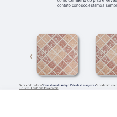
como Cemitério do piso e Revest
contato conosco,estamos sempre
‹
O conteúdo do texto "
Revestimento Antigo Vale das Laranjeiras
" é de direito res
9610/98 - Lei de direitos autorais
.