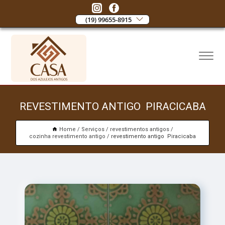
(19) 99655-8915
REVESTIMENTO ANTIGO PIRACICABA
Home
Serviços
revestimentos antigos
cozinha revestimento antigo
revestimento antigo Piracicaba