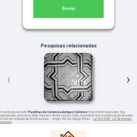
Enviar
Pesquisas relacionadas
‹
›
O conteúdo do texto "
Pastilhas de Cerâmica Antigas Valinhos
" é de direito reservado. Sua
reprodução, parcial ou total, mesmo citando nossos links, é proibida sem a autorização do autor.
Crime de violação de direito autoral – artigo 184 do Código Penal –
Lei 9610/98 - Lei de direitos
autorais
.